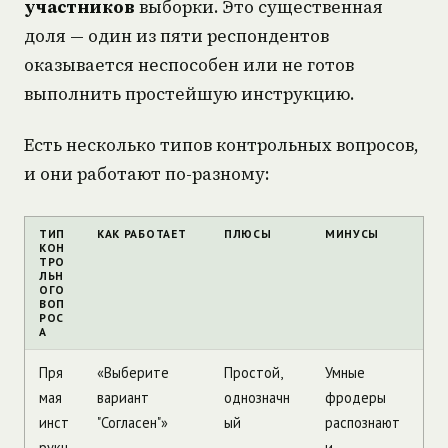
участников
выборки. Это существенная
доля — один из пяти респондентов
оказывается неспособен или не готов
выполнить простейшую инструкцию.
Есть несколько типов контрольных вопросов,
и они работают по-разному:
ТИП
КАК РАБОТАЕТ
ПЛЮСЫ
МИНУСЫ
КОН
ТРО
ЛЬН
ОГО
ВОП
РОС
А
Пря
«Выберите
Простой,
Умные
мая
вариант
однозначн
фродеры
инст
"Согласен"»
ый
распознают
рукц
и