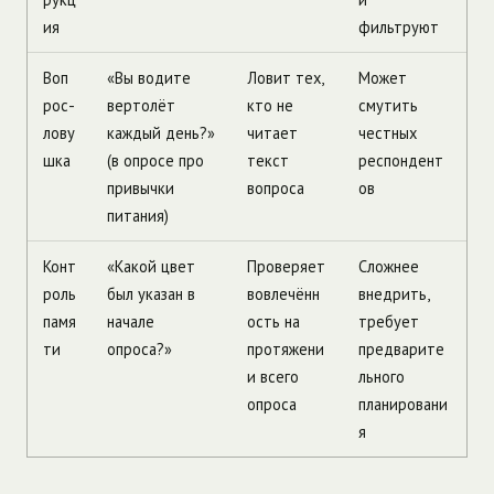
ия
фильтруют
Воп
«Вы водите
Ловит тех,
Может
рос-
вертолёт
кто не
смутить
лову
каждый день?»
читает
честных
шка
(в опросе про
текст
респондент
привычки
вопроса
ов
питания)
Конт
«Какой цвет
Проверяет
Сложнее
роль
был указан в
вовлечённ
внедрить,
памя
начале
ость на
требует
ти
опроса?»
протяжени
предварите
и всего
льного
опроса
планировани
я