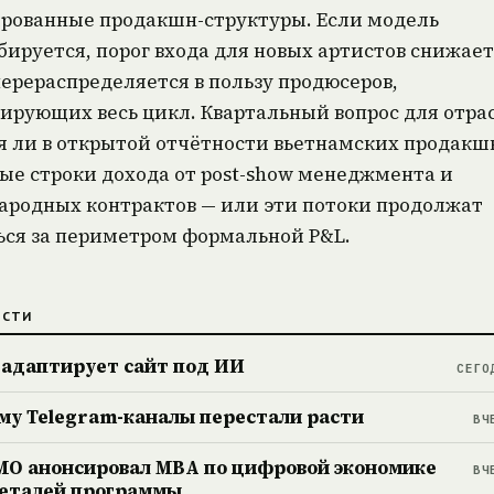
рованные продакшн-структуры. Если модель
ируется, порог входа для новых артистов снижает
ерераспределяется в пользу продюсеров,
ирующих весь цикл. Квартальный вопрос для отра
я ли в открытой отчётности вьетнамских продакш
ые строки дохода от post-show менеджмента и
родных контрактов — или эти потоки продолжат
ься за периметром формальной P&L.
ОСТИ
 адаптирует сайт под ИИ
СЕГО
му Telegram-каналы перестали расти
ВЧ
О анонсировал MBA по цифровой экономике
ВЧ
деталей программы