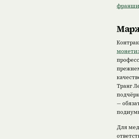
франшиз
Марж
Контра
монети
професс
прежнем
качеств
Транг Л
подчёрк
— обяза
подиумы
Для мед
ответст