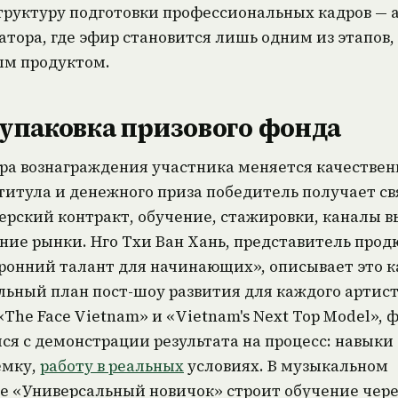
руктуру подготовки профессиональных кадров — 
атора, где эфир становится лишь одним из этапов, 
ым продуктом.
упаковка призового фонда
ра вознаграждения участника меняется качествен
титула и денежного приза победитель получает св
рский контракт, обучение, стажировки, каналы в
ние рынки. Нго Тхи Ван Хань, представитель прод
ронний талант для начинающих», описывает это к
льный план пост-шоу развития для каждого артист
«The Face Vietnam» и «Vietnam's Next Top Model», 
ся с демонстрации результата на процесс: навыки
ёмку,
работу в реальных
условиях. В музыкальном
е «Универсальный новичок» строит обучение чере