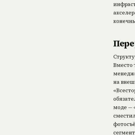
инфраст
акселер
конечн
Пере
Структу
Вместо 
менедже
на внеш
«Всесто
обязате
моде — 
сместил
фотосъ
сегмент