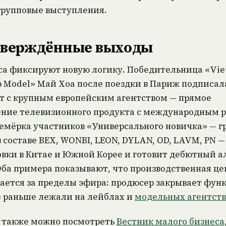
групповые выступления.
верждённые выходы
са фиксируют новую логику. Победительница «Vie
p Model» Май Хоа после поездки в Париж подписал
т с крупным европейским агентством — прямое
ние телевизионного продукта с международным 
Семёрка участников «Универсального новичка» — г
в составе BEX, WONBI, LEON, DYLAN, OD, LAVM, PN 
вки в Китае и Южной Корее и готовит дебютный а
Оба примера показывают, что производственная це
ается за пределы эфира: продюсер закрывает фун
 раньше лежали на лейблах и
модельных агентств
 также можно посмотреть
Вестник малого бизнеса