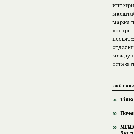
интегри
масштаб
маржа п
контрол
появятс
отдельн
междуна
остават
ЕЩЁ НОВ
Time
Поче
МГИМ
без 