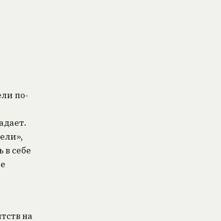
ли по-
адает.
ели»,
 в себе
ые
тств на