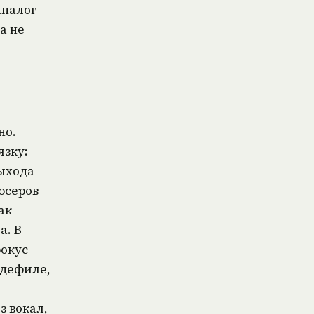
аналог
а не
но.
язку:
ыхода
юсеров
ак
а. В
фокус
 дефиле,
з вокал,