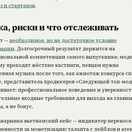
 и стартапов
.
а, риски и что отслеживать
кт —
необходимое, но не достаточное условие
зации
. Долгосрочный результат держится на
иональной компетенции самого выпускника: моде
у проходят жёсткие кастинги, певцам нужна
енная музыка после того, как ажиотаж конкурса сп
е, представитель продюсеров «Следующей топ-мод
ивает: профессиональное поведение и уверенность
тельные входные требования для выхода на главн
, а не бонус.
иарынка вьетнамский кейс — индикатор переноса
венности за монетизацию таланта с лейблов и аген