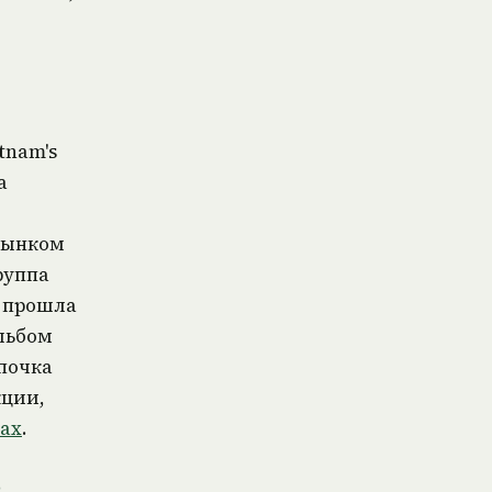
tnam's
а
рынком
руппа
— прошла
льбом
почка
кции,
ах
.
,