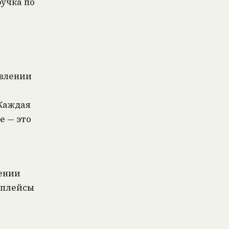
учка по
.
овлении
 Каждая
е — это
шении
тплейсы