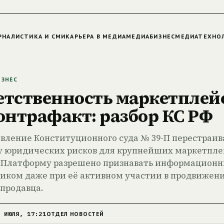
РНАЛИСТИКА И СМИ
КАРЬЕРА В МЕДИА
МЕДИАБИЗНЕС
МЕДИАТЕХНО
ЗНЕС
етственность маркетплей
контрафакт: разбор КС РФ
вление Конституционного суда № 39-П перестраив
 юридических рисков для крупнейших маркетпле
. Платформу разрешено признавать информацион
иком даже при её активном участии в продвижен
 продавца.
9 ИЮЛЯ, 17:21
ОТДЕЛ НОВОСТЕЙ