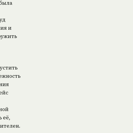
 была
уд
ния и
ружить
пустить
ежность
ания
ейс
ной
 её,
ителен.