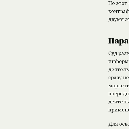
Но этот статус сам по себе не освобождает от ответственности за
контраф
двумя э
Пара
Суд раз
информа
деятель
сразу н
маркети
посредн
деятель
примене
Для осв