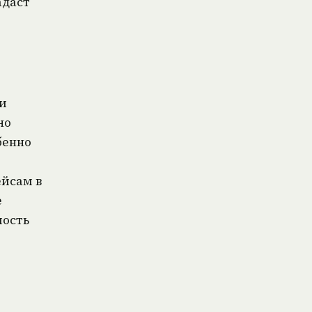
адаст
и
но
бенно
ейсам в
е
мость