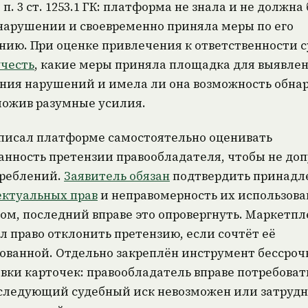
п. 3 ст. 1253.1 ГК: платформа не знала и не должна
 нарушении и своевременно приняла меры по его
нию. При оценке привлечения к ответственности с
учесть
, какие меры приняла площадка для выявле
ния нарушений и имела ли она возможность обна
ложив разумные усилия.
писал платформе самостоятельно оценивать
анность претензии правообладателя, чтобы не до
треблений.
Заявитель обязан
подтвердить принадл
ктуальных прав
и неправомерность их использов
ом, последний вправе это опровергнуть. Маркетпл
л право отклонить претензию, если сочтёт её
ованной. Отдельно закреплён инструмент бессроч
вки карточек: правообладатель вправе потребовать
следующий судебный иск невозможен или затрудн