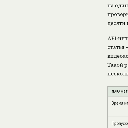
на оди
проверк
десяти 
API-инт
статья 
видеоас
Такой p
несколь
ПАРАМЕТ
Время н
Пропуск