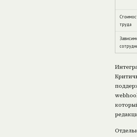
Стоимос
труда
Зависим
сотрудн
Интегра
Критичн
поддерж
webhook
который
редакци
Отдель