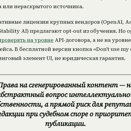
 или нераскрытого источника.
ативные лицензии крупных вендоров (OpenAI, A
 Stability AI) предлагают opt-out из обучения. Но o
проверять на уровне
API-договора, а не на уровне
йса. В бесплатной версии кнопка «Don't use my 
нговый элемент UI, не юридическая гарантия.
Права на сгенерированный контент — н
абстрактный вопрос интеллектуально
бственности, а прямой риск для репута
едакции при судебном споре о приорите
публикации.