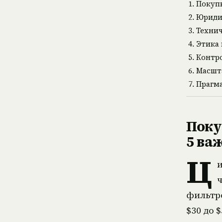
Покупк
Юриди
Технич
Этика 
Контро
Масшта
Прагм
Поку
5 ва
Ц
ч
фильтр
$30 до 