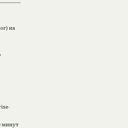
ог) на
о
ise-
0 минут