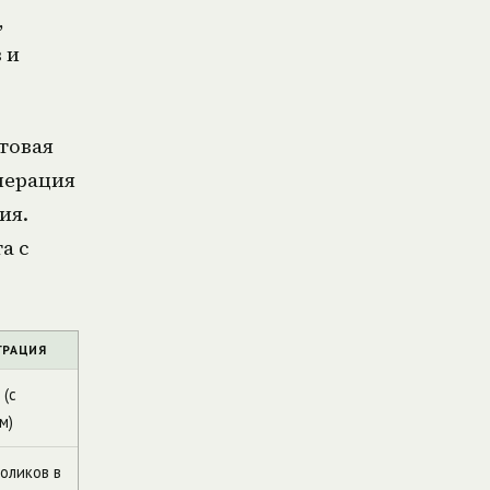
,
 и
товая
нерация
ия.
а с
ГРАЦИЯ
 (с
м)
оликов в