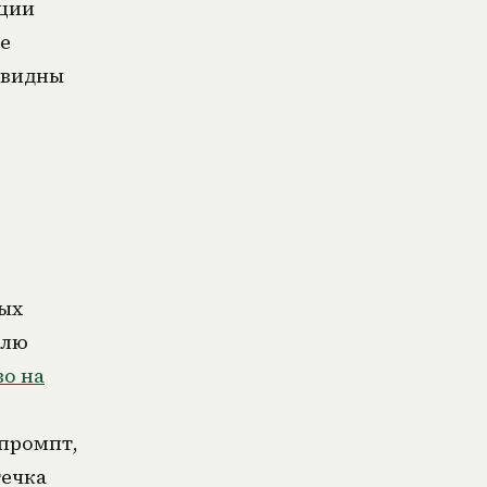
кции
не
евидны
ных
елю
во на
промпт,
течка