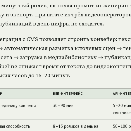
н минутный ролик, включая промпт-инжиниринг
у и экспорт. При штате из трёх видеооператоров
публикаций в день цифры не сходятся.
еграция с CMS позволяет строить конвейер: текс
→ автоматическая разметка ключевых сцен → ге
сета → загрузка в медиабиблиотеку → публикац
ipeline снижает время от текста до видеоконтент
ких часов до 15–20 минут.
Р
ВЕБ-ИНТЕРФЕЙС
API-ИНТЕ
а единицу контента
30–90 мин
5–20 мин
контроле
ная способность
8–15 роликов в день на
50–100 р