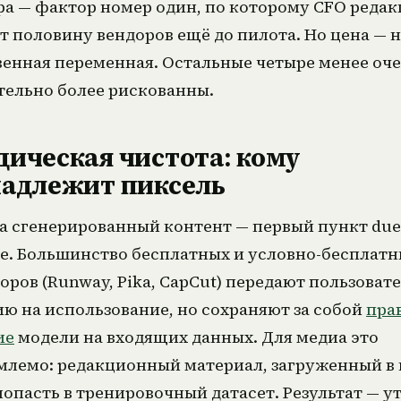
а — фактор номер один, по которому CFO реда
т половину вендоров ещё до пилота. Но цена — 
венная переменная. Остальные четыре менее оч
тельно более рискованны.
ическая чистота: кому
адлежит пиксель
а сгенерированный контент — первый пункт due
ce. Большинство бесплатных и условно-бесплат
оров (Runway, Pika, CapCut) передают пользоват
ю на использование, но сохраняют за собой
пра
ие
модели на входящих данных. Для медиа это
млемо: редакционный материал, загруженный в 
опасть в тренировочный датасет. Результат — у