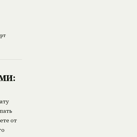
арт
СМИ:
ату
упать
ете от
го