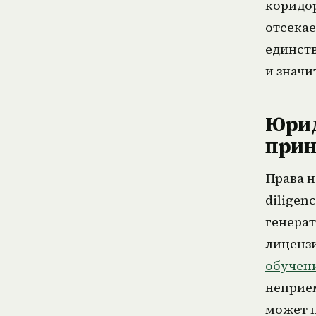
коридор
отсекае
единст
и значи
Юрид
прин
Права н
diligen
генерат
лицензи
обучен
неприе
может п