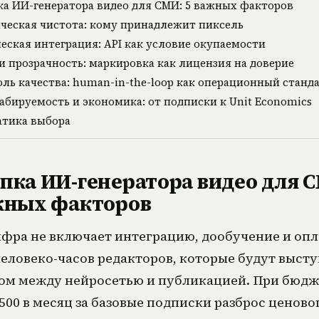
а ИИ-генератора видео для СМИ: 5 важных факторов
ческая чистота: кому принадлежит пиксель
еская интеграция: API как условие окупаемости
и прозрачность: маркировка как лицензия на доверие
ль качества: human-in-the-loop как операционный станд
бируемость и экономика: от подписки к Unit Economics
атика выбора
пка ИИ-генератора видео для 
жных факторов
ифра не включает интеграцию, дообучение и опл
еловеко-часов редакторов, которые будут выст
ом между нейросетью и публикацией. При бюдж
$500 в месяц за базовые подписки разброс ценово