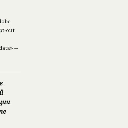
dobe
pt-out
data» —
е
й
ции
те