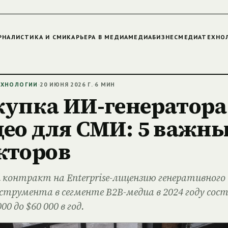
РНАЛИСТИКА И СМИ
КАРЬЕРА В МЕДИА
МЕДИАБИЗНЕС
МЕДИАТЕХНО
ЕХНОЛОГИИ
·
20 ИЮНЯ 2026 Г.
·
6 МИН
купка ИИ-генератора
ео для СМИ: 5 важн
кторов
 контракт на Enterprise-лицензию генеративного
струмента в сегменте B2B-медиа в 2024 году сос
00 до $60 000 в год.