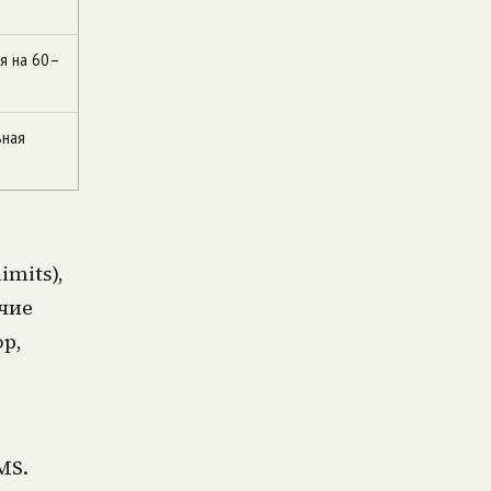
я на 60–
ная
imits),
ичие
р,
MS.