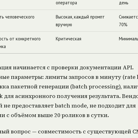
оператора
день
ть человеческого
Высокая, каждый промпт
Снижаетс
вручную
70%
ость от конкретного
Критическая
Минималь
ика
ция начинается с проверки документации API.
ые параметры: лимиты запросов в минуту (rate l
ка пакетной генерации (batch processing), нал
 для асинхронного получения результата. Вендо
 не предоставляет batch mode, не подходит для
и с объёмом выше 20 роликов в сутки.
ный вопрос — совместимость с существующей C