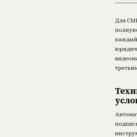
Для СМ
полную
каждый 
юридиче
видеома
третьим
Техн
усло
Автомат
подписк
инструм