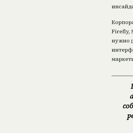
инсайда
Корпор
Firefly,
нужно
интерфе
маркети
со
р