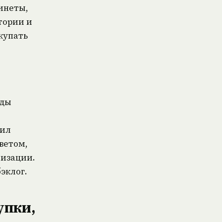
инеты,
тории и
купать
нды
вил
ветом,
тизации.
эклог.
упки,