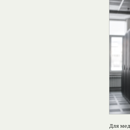
Для медиабизнеса это важно не как кадровая экзотика, а как