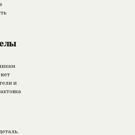
е
сть
делы
тчикам
 нет
тели и
рактовка
деталь.