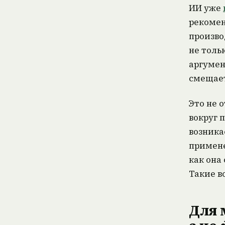
ИИ уже
рекомен
произво
не толь
аргумен
смещает
Это не 
вокруг 
возника
примене
как она
Такие в
Для 