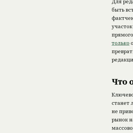
Для ред
быть вс
фактчек
участок
прямого
только
о
преврат
редакци
Что 
Ключево
станет 
не прив
рынок н
массово