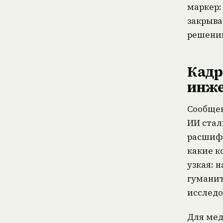
маркер:
закрыва
решени
Кадр
инже
Сообщен
ИИ стал
расшифр
какие к
узкая: 
гуманит
исследо
Для мед