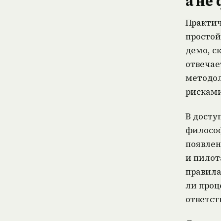
а не
Практич
простой
демо, с
отвечае
методол
рисками
В досту
философ
появлен
и пилот
правила
ли проц
ответст