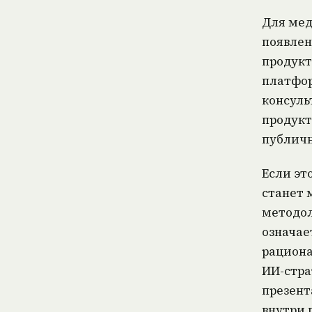
Для мед
появлен
продукт
платфор
консуль
продукт
публичн
Если эт
станет 
методол
означае
рациона
ИИ-стра
презент
внутри 