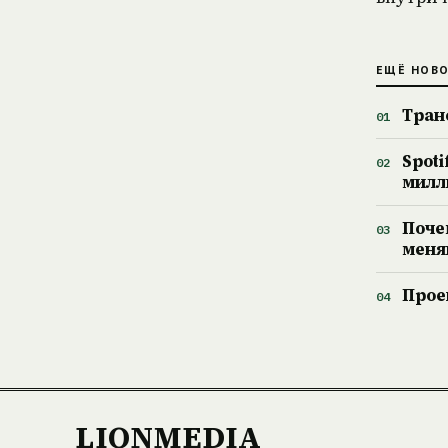
ЕЩЁ НОВ
Тран
Spot
милл
Поче
меня
Прое
LIONMEDIA