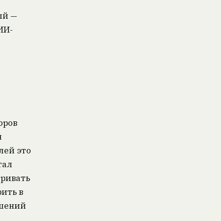
ый —
ИИ-
оров
я
лей это
тал
тривать
ить в
ешений