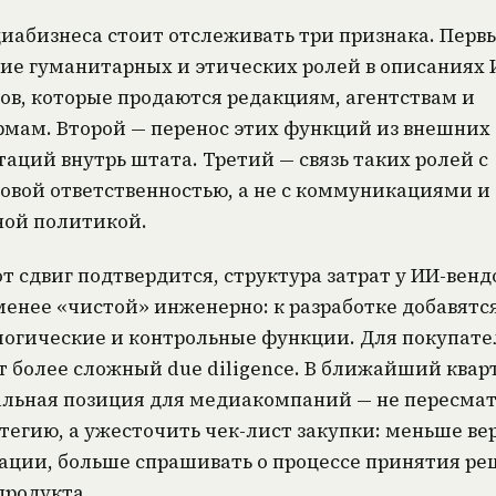
иабизнеса стоит отслеживать три признака. Перв
ие гуманитарных и этических ролей в описаниях 
ов, которые продаются редакциям, агентствам и
мам. Второй — перенос этих функций из внешних
таций внутрь штата. Третий — связь таких ролей с
овой ответственностью, а не с коммуникациями и
ой политикой.
от сдвиг подтвердится, структура затрат у ИИ-венд
менее «чистой» инженерно: к разработке добавятс
огические и контрольные функции. Для покупате
т более сложный due diligence. В ближайший квар
льная позиция для медиакомпаний — не пересма
тегию, а ужесточить чек-лист закупки: меньше вер
ации, больше спрашивать о процессе принятия р
продукта.