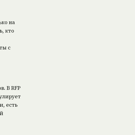
ько на
ь, кто
ты с
в. В RFP
мулирует
и, есть
ой