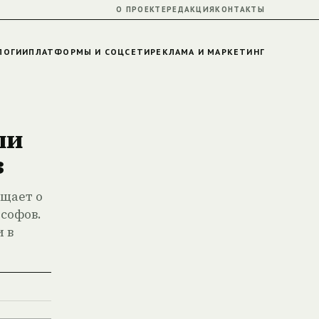
О ПРОЕКТЕ
РЕДАКЦИЯ
КОНТАКТЫ
ЛОГИИ
ПЛАТФОРМЫ И СОЦСЕТИ
РЕКЛАМА И МАРКЕТИНГ
ли
в
бщает о
ософов.
 в