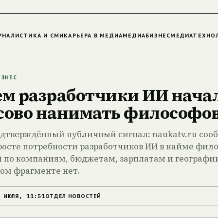
РНАЛИСТИКА И СМИ
КАРЬЕРА В МЕДИА
МЕДИАБИЗНЕС
МЕДИАТЕХНО
ЗНЕС
ем разработчики ИИ нача
сово нанимать философо
дтверждённый публичный сигнал: naukatv.ru соо
росте потребности разработчиков ИИ в найме фил
 по компаниям, бюджетам, зарплатам и географии
ом фрагменте нет.
7 ИЮЛЯ, 11:51
ОТДЕЛ НОВОСТЕЙ