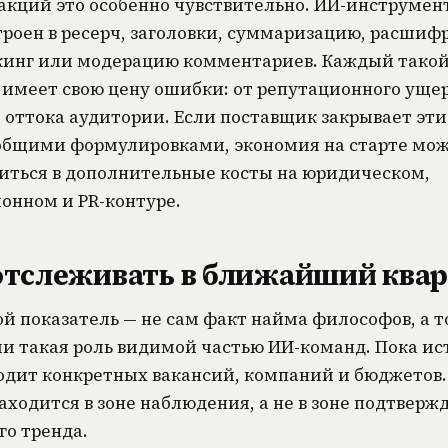
акций это особенно чувствительно. ИИ-инструмен
троен в ресерч, заголовки, суммаризацию, расшифр
инг или модерацию комментариев. Каждый тако
 имеет свою цену ошибки: от репутационного ущер
 оттока аудитории. Если поставщик закрывает эт
бщими формулировками, экономия на старте мо
иться в дополнительные косты на юридическом,
онном и PR-контуре.
отслеживать в ближайший ква
й показатель — не сам факт найма философов, а т
ли такая роль видимой частью ИИ-команд. Пока и
одит конкретных вакансий, компаний и бюджетов.
аходится в зоне наблюдения, а не в зоне подтверж
го тренда.